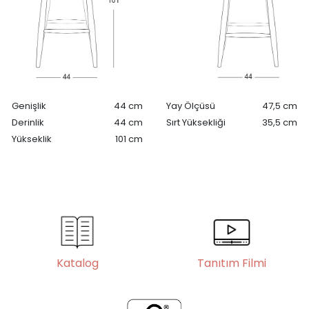
Genişlik
44 cm
Yay Ölçüsü
47,5 cm
Derinlik
44 cm
Sırt Yüksekliği
35,5 cm
Yükseklik
101 cm
Katalog
Tanıtım Filmi