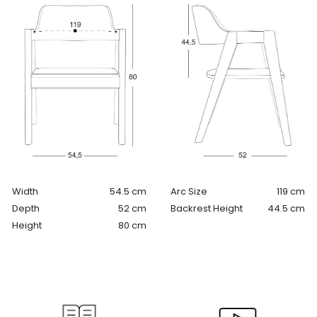
Width
54.5 cm
Arc Size
119 cm
Depth
52 cm
Backrest Height
44.5 cm
Height
80 cm